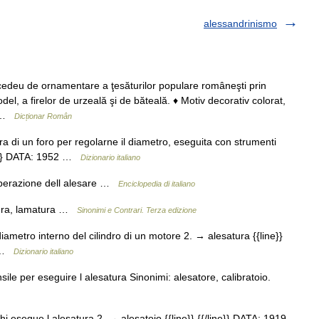
alessandrinismo
edeu de ornamentare a ţesăturilor populare româneşti prin
, a firelor de urzeală şi de băteală. ♦ Motiv decorativ colorat,
… …
Dicționar Român
ra di un foro per regolarne il diametro, eseguita con strumenti
ine}} DATA: 1952 …
Dizionario italiano
 Operazione dell alesare …
Enciclopedia di italiano
atura, lamatura …
Sinonimi e Contrari. Terza edizione
ametro interno del cilindro di un motore 2. → alesatura {{line}}
e …
Dizionario italiano
ile per eseguire l alesatura Sinonimi: alesatore, calibratoio.
i esegue l alesatura 2. → alesatoio {{line}} {{/line}} DATA: 1919