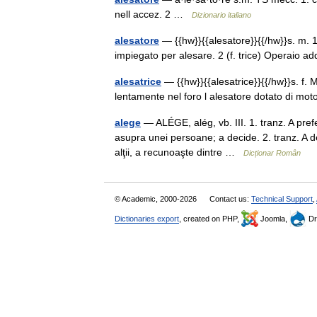
nell accez. 2 …
Dizionario italiano
alesatore
— {{hw}}{{alesatore}}{{/hw}}s. m. 1 
impiegato per alesare. 2 (f. trice) Operaio a
alesatrice
— {{hw}}{{alesatrice}}{{/hw}}s. f.
lentamente nel foro l alesatore dotato di mo
alege
— ALÉGE, alég, vb. III. 1. tranz. A pref
asupra unei persoane; a decide. 2. tranz. A d
alţii, a recunoaşte dintre …
Dicționar Român
© Academic, 2000-2026
Contact us:
Technical Support
,
Dictionaries export
, created on PHP,
Joomla,
Dr