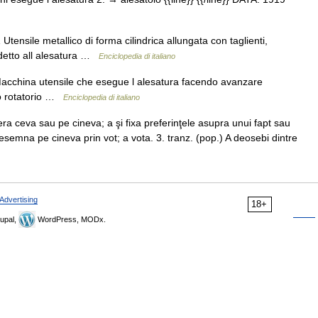
Utensile metallico di forma cilindrica allungata con taglienti,
ddetto all alesatura …
Enciclopedia di italiano
 Macchina utensile che esegue l alesatura facendo avanzare
to rotatorio …
Enciclopedia di italiano
era ceva sau pe cineva; a şi fixa preferinţele asupra unui fapt sau
esemna pe cineva prin vot; a vota. 3. tranz. (pop.) A deosebi dintre
Advertising
18+
upal,
WordPress, MODx.