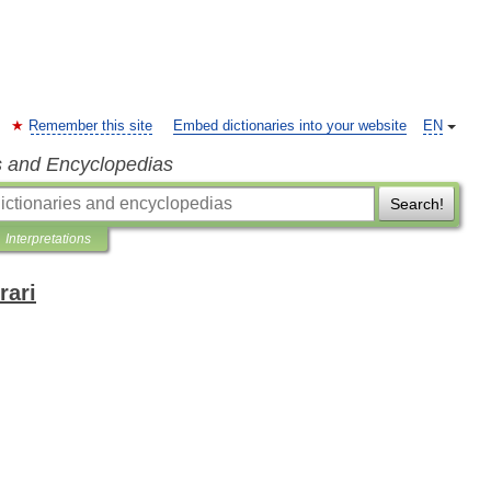
Remember this site
Embed dictionaries into your website
EN
s and Encyclopedias
Search!
Interpretations
rari