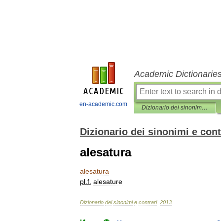
Academic Dictionarie
en-academic.com
Dizionario dei sinonimi e contrari
Dizionario dei sinonimi e cont
alesatura
alesatura
pl
.
f
.
alesature
Dizionario
dei
sinonimi
e
contrari
.
2013
.