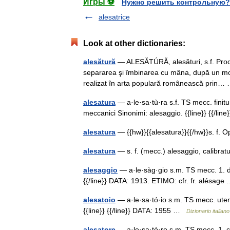
Игры ⚽
Нужно решить контрольную?
alesatrice
Look at other dictionaries:
alesătură
— ALESĂTÚRĂ, alesături, s.f. Proc
separarea şi îmbinarea cu mâna, după un model
realizat în arta populară românească prin
alesatura
— a·le·sa·tù·ra s.f. TS mecc. finitu
meccanici Sinonimi: alesaggio. {{line}} {{/l
alesatura
— {{hw}}{{alesatura}}{{/hw}}s. f.
alesatura
— s. f. (mecc.) alesaggio, calibr
alesaggio
— a·le·sàg·gio s.m. TS mecc. 1. di
{{/line}} DATA: 1913. ETIMO: cfr. fr. alésag
alesatoio
— a·le·sa·tó·io s.m. TS mecc. utens
{{line}} {{/line}} DATA: 1955 …
Dizionario italiano
alesatore
— a·le·sa·tó·re s.m. TS mecc. 1. ch